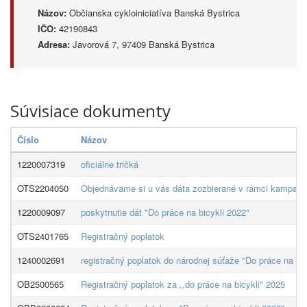
Názov:
Občianska cykloiniciatíva Banská Bystrica
IČO:
42190843
Adresa:
Javorová 7, 97409 Banská Bystrica
Súvisiace dokumenty
Číslo
Názov
1220007319
oficiálne tričká
OTS2204050
Objednávame si u vás dáta zozbierané v rámci kampane 
1220009097
poskytnutie dát "Do práce na bicykli 2022"
OTS2401765
Registračný poplatok
1240002691
registračný poplatok do národnej súťaže "Do práce na bic
OB2500565
Registračný poplatok za ,,do práce na bicykli" 2025