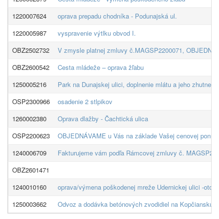
1220007624
oprava prepadu chodníka - Podunajská ul.
1220005987
vyspravenie výtlku obvod I.
OBZ2502732
V zmysle platnej zmluvy č.MAGSP2200071, OBJEDNÁVAME u
OBZ2600542
Cesta mládeže – oprava žľabu
1250005216
Park na Dunajskej ulici, doplnenie mlátu a jeho zhutneni
OSP2300966
osadenie 2 stlpikov
1260002380
Oprava dlažby - Čachtická ulica
OSP2200623
OBJEDNÁVAME u Vás na základe Vašej cenovej ponuky zo
1240006709
Fakturujeme vám podľa Rámcovej zmluvy č. MAGSP22000
OBZ2601471
1240010160
oprava/výmena poškodenej mreže Udernickej ulici -oto
1250003662
Odvoz a dodávka betónových zvodidiel na Kopčiansku u