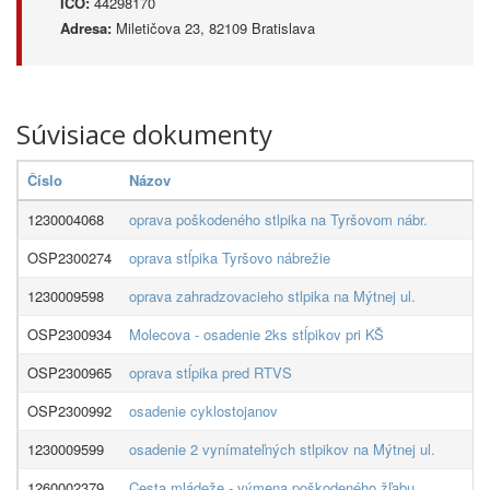
IČO:
44298170
Adresa:
Miletičova 23, 82109 Bratislava
Súvisiace dokumenty
Číslo
Názov
1230004068
oprava poškodeného stlpika na Tyršovom nábr.
OSP2300274
oprava stĺpika Tyršovo nábrežie
1230009598
oprava zahradzovacieho stlpika na Mýtnej ul.
OSP2300934
Molecova - osadenie 2ks stĺpikov pri KŠ
OSP2300965
oprava stĺpika pred RTVS
OSP2300992
osadenie cyklostojanov
1230009599
osadenie 2 vynímateľných stlpikov na Mýtnej ul.
1260002379
Cesta mládeže - výmena poškodeného žľabu