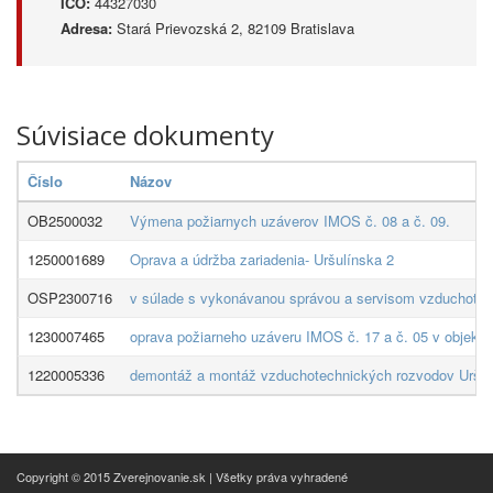
IČO:
44327030
Adresa:
Stará Prievozská 2, 82109 Bratislava
Súvisiace dokumenty
Číslo
Názov
OB2500032
Výmena požiarnych uzáverov IMOS č. 08 a č. 09.
1250001689
Oprava a údržba zariadenia- Uršulínska 2
OSP2300716
v súlade s vykonávanou správou a servisom vzduchotechn
1230007465
oprava požiarneho uzáveru IMOS č. 17 a č. 05 v objekte
1220005336
demontáž a montáž vzduchotechnických rozvodov Uršul
Copyright © 2015 Zverejnovanie.sk | Všetky práva vyhradené