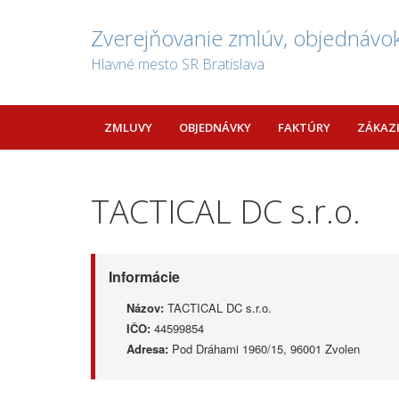
Zverejňovanie zmlúv, objednávok
Hlavné mesto SR Bratislava
ZMLUVY
OBJEDNÁVKY
FAKTÚRY
ZÁKAZ
TACTICAL DC s.r.o.
Informácie
Názov:
TACTICAL DC s.r.o.
IČO:
44599854
Adresa:
Pod Dráhami 1960/15, 96001 Zvolen