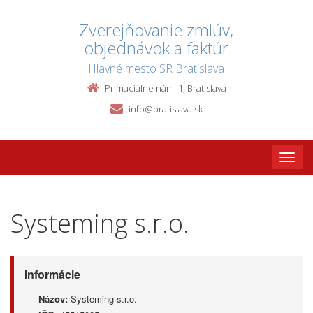
Zverejňovanie zmlúv,
objednávok a faktúr
Hlavné mesto SR Bratislava
Primaciálne nám. 1, Bratislava
info@bratislava.sk
Toggle
naviga
Systeming s.r.o.
Informácie
Názov:
Systeming s.r.o.