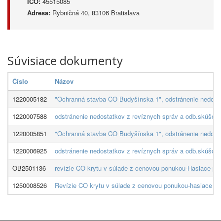
IČO:
45515085
Adresa:
Rybničná 40, 83106 Bratislava
Súvisiace dokumenty
Číslo
Názov
1220005182
"Ochranná stavba CO Budyšínska 1", odstránenie nedost
1220007588
odstránenie nedostatkov z revíznych správ a odb.skúšo
1220005851
"Ochranná stavba CO Budyšínska 1", odstránenie nedost
1220006925
odstránenie nedostatkov z revíznych správ a odb.skúšo
OB2501136
revízie CO krytu v súlade z cenovou ponukou-Hasiace pr
1250008526
Revízie CO krytu v súlade z cenovou ponukou-hasiace pr