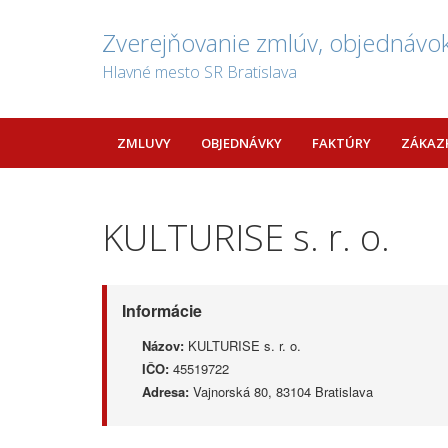
Zverejňovanie zmlúv, objednávok
Hlavné mesto SR Bratislava
ZMLUVY
OBJEDNÁVKY
FAKTÚRY
ZÁKAZ
KULTURISE s. r. o.
Informácie
Názov:
KULTURISE s. r. o.
IČO:
45519722
Adresa:
Vajnorská 80, 83104 Bratislava