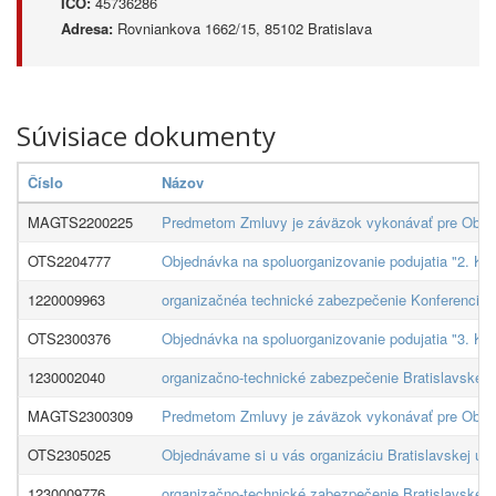
IČO:
45736286
Adresa:
Rovniankova 1662/15, 85102 Bratislava
Súvisiace dokumenty
Číslo
Názov
MAGTS2200225
Predmetom Zmluvy je záväzok vykonávať pre Objed
OTS2204777
Objednávka na spoluorganizovanie podujatia "2. Kon
1220009963
organizačnéa technické zabezpečenie Konferencie br
OTS2300376
Objednávka na spoluorganizovanie podujatia "3. Kon
1230002040
organizačno-technické zabezpečenie Bratislavskej u
MAGTS2300309
Predmetom Zmluvy je záväzok vykonávať pre Objed
OTS2305025
Objednávame si u vás organizáciu Bratislavskej uči
1230009776
organizačno-technické zabezpečenie Bratislavskej u