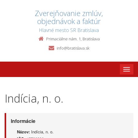
Zverejňovanie zmlúv,
objednávok a faktúr
Hlavné mesto SR Bratislava
Primaciálne nám. 1, Bratislava
info@bratislava.sk
Toggle
naviga
Indícia, n. o.
Informácie
Názov:
Indícia, n. o.