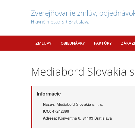
Zverejňovanie zmlúv, objednávok
Hlavné mesto SR Bratislava
ZMLUVY
OBJEDNÁVKY
FAKTÚRY
ZÁKAZ
Mediabord Slovakia s.
Informácie
Názov:
Mediabord Slovakia s. r. o.
IČO:
47242396
Adresa:
Konventná 6, 81103 Bratislava