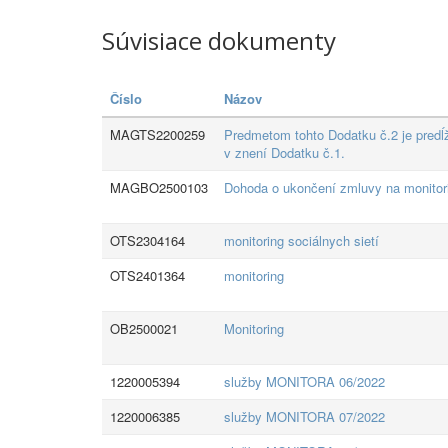
Súvisiace dokumenty
Číslo
Názov
MAGTS2200259
Predmetom tohto Dodatku č.2 je predĺž
v znení Dodatku č.1.
MAGBO2500103
Dohoda o ukončení zmluvy na monitori
OTS2304164
monitoring sociálnych sietí
OTS2401364
monitoring
OB2500021
Monitoring
1220005394
služby MONITORA 06/2022
1220006385
služby MONITORA 07/2022