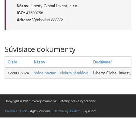
Názov:
Liberty Global Invest, s.r.o.
IČO:
47599758
Adresa:
Východná 2338/21
Súvisiace dokumenty
Číslo
Názov
Dodávateľ
1220005324
práce naviac - elektroinštalácia
Liberty Global Invest, s.r
Copyright © 2015 Zverejnovanie.sk | Všetky práva vyhradené
Tvroba stránok
- Aglo Solutions |
Redakčný systém
- SysCom