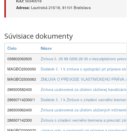
IČO:
50340018
Adresa:
Laurinská 215/18, 81101 Bratislava
Súvisiace dokumenty
Číslo
Názov
058802062600
Zmluva č. 05 88 0206 26 00 o bezodplatnom prevode 
MAGBO2500050
Dodatok č. 1 k zmluve o spolupráci pri príprave sta
MAGBO2500063
ZMLUVA O PREVODE VLASTNÍCKEHO PRÁVA A 
286500582400
Zmluva uzatvorená za účelom uloženej kanalizácie a
286507142300/1
Dodatok č. 1 k Zmluve o zriadení vecného bremena 
286500962400
Zmluva uzatvorená za účelom uložených inžinierskyc
286507142300
Zmluva o zriadení vecného bremena a prevzatí záväz
MAGBO2200070
-úprava práv a povinností pri príprave a povolovan