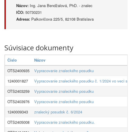
Názov:
Ing. Jana Bendžalová, PhD. - znalec
IČO:
50730231
Adresa:
Palkovičova 225/5, 82108 Bratislava
Súvisiace dokumenty
Číslo
Názov
OTS2400935
Vypracovanie znaleckého posudku
1240001827
Vypracovanie znaleckého posudku č. 1/2024 vo veci stan
OTS2403259
Vypracovanie znaleckého posudku
OTS2403976
Vypracovanie znaleckého posudku
1240009343
znalecký posudok č. 6/2024
OTS2405008
Vypracovanie znaleckého posudku.