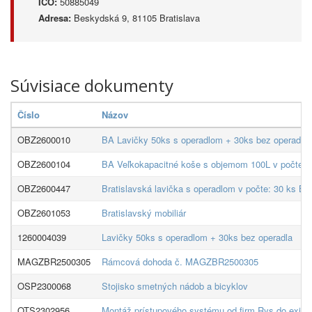
IČO:
50885049
Adresa:
Beskydská 9, 81105 Bratislava
Súvisiace dokumenty
Číslo
Názov
OBZ2600010
BA Lavičky 50ks s operadlom + 30ks bez operadla
OBZ2600104
BA Veľkokapacitné koše s objemom 100L v počte: 
OBZ2600447
Bratislavská lavička s operadlom v počte: 30 ks B
OBZ2601053
Bratislavský mobiliár
1260004039
Lavičky 50ks s operadlom + 30ks bez operadla
MAGZBR2500305
Rámcová dohoda č. MAGZBR2500305
OSP2300068
Stojisko smetných nádob a bicyklov
OTS2302956
Montáž prístupového systému od firm Rys do existuj