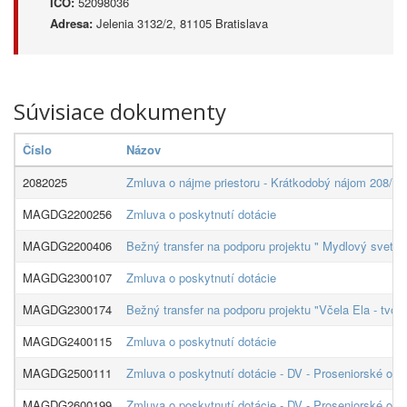
IČO:
52098036
Adresa:
Jelenia 3132/2, 81105 Bratislava
Súvisiace dokumenty
Číslo
Názov
2082025
Zmluva o nájme priestoru - Krátkodobý nájom 208/20
MAGDG2200256
Zmluva o poskytnutí dotácie
MAGDG2200406
Bežný transfer na podporu projektu " Mydlový svet" -
MAGDG2300107
Zmluva o poskytnutí dotácie
MAGDG2300174
Bežný transfer na podporu projektu "Včela Ela - tvo
MAGDG2400115
Zmluva o poskytnutí dotácie
MAGDG2500111
Zmluva o poskytnutí dotácie - DV - Proseniorské org
MAGDG2600199
Zmluva o poskytnutí dotácie - DV - Proseniorské org