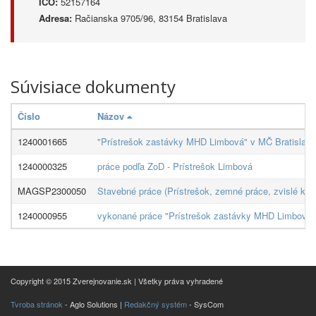
IČO:
52157164
Adresa:
Račianska 9705/96, 83154 Bratislava
Súvisiace dokumenty
Číslo
Názov
1240001665
"Prístrešok zastávky MHD Limbová" v MČ Bratislava
1240000325
práce podľa ZoD - Prístrešok Limbová
MAGSP2300050
Stavebné práce (Prístrešok, zemné práce, zvislé kon
1240000955
vykonané práce "Prístrešok zastávky MHD Limbová"
Copyright © 2015 Zverejnovanie.sk | Všetky práva vyhradené
Tvroba stránok
- Aglo Solutions |
Redakčný systém
- SysCom