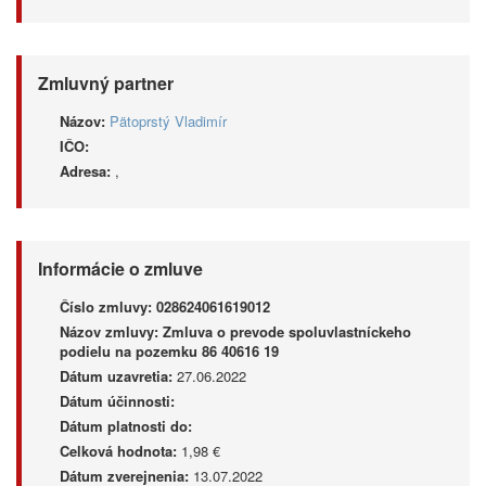
Zmluvný partner
Názov:
Pätoprstý Vladimír
IČO:
Adresa:
,
Informácie o zmluve
Číslo zmluvy:
028624061619012
Názov zmluvy:
Zmluva o prevode spoluvlastníckeho
podielu na pozemku 86 40616 19
Dátum uzavretia:
27.06.2022
Dátum účinnosti:
Dátum platnosti do:
Celková hodnota:
1,98 €
Dátum zverejnenia:
13.07.2022