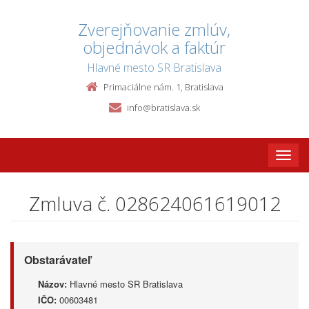
Zverejňovanie zmlúv,
objednávok a faktúr
Hlavné mesto SR Bratislava
Primaciálne nám. 1, Bratislava
info@bratislava.sk
Toggle
naviga
Zmluva č. 028624061619012
Obstarávateľ
Názov:
Hlavné mesto SR Bratislava
IČO:
00603481