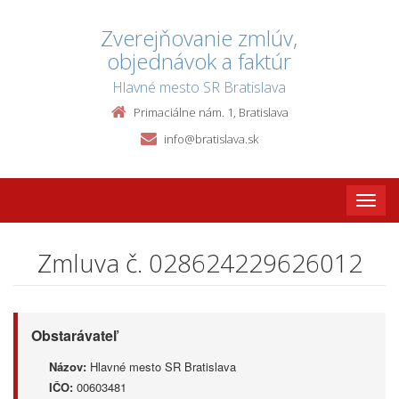
Zverejňovanie zmlúv,
objednávok a faktúr
Hlavné mesto SR Bratislava
Primaciálne nám. 1, Bratislava
info@bratislava.sk
Toggle
naviga
Zmluva č. 028624229626012
Obstarávateľ
Názov:
Hlavné mesto SR Bratislava
IČO:
00603481