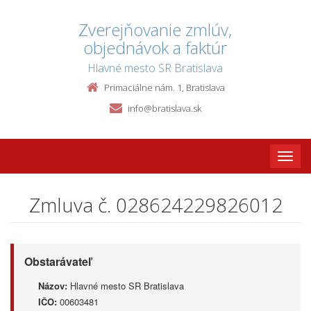
Zverejňovanie zmlúv,
objednávok a faktúr
Hlavné mesto SR Bratislava
Primaciálne nám. 1, Bratislava
info@bratislava.sk
Toggle
naviga
Zmluva č. 028624229826012
Obstarávateľ
Názov:
Hlavné mesto SR Bratislava
IČO:
00603481