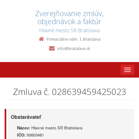
Zverejňovanie zmlúv,
objednávok a faktúr
Hlavné mesto SR Bratislava
Primaciálne nám. 1, Bratislava
info@bratislava.sk
Toggle
naviga
Zmluva č. 028639459425023
Obstarávateľ
Názov:
Hlavné mesto SR Bratislava
IČO:
00603481