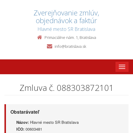
Zverejňovanie zmlúv,
objednávok a faktúr
Hlavné mesto SR Bratislava
Primaciálne nám. 1, Bratislava
info@bratislava.sk
Toggle
naviga
Zmluva č. 088303872101
Obstarávateľ
Názov:
Hlavné mesto SR Bratislava
IČO:
00603481