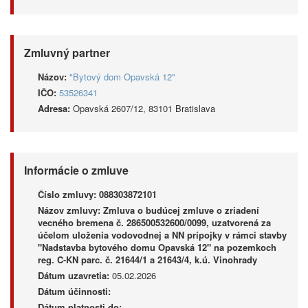
Zmluvný partner
Názov:
"Bytový dom Opavská 12"
IČO:
53526341
Adresa:
Opavská 2607/12, 83101 Bratislava
Informácie o zmluve
Číslo zmluvy:
088303872101
Názov zmluvy:
Zmluva o budúcej zmluve o zriadení
vecného bremena č. 286500532600/0099, uzatvorená za
účelom uloženia vodovodnej a NN prípojky v rámci stavby
"Nadstavba bytového domu Opavská 12" na pozemkoch
reg. C-KN parc. č. 21644/1 a 21643/4, k.ú. Vinohrady
Dátum uzavretia:
05.02.2026
Dátum účinnosti:
Dátum platnosti do: