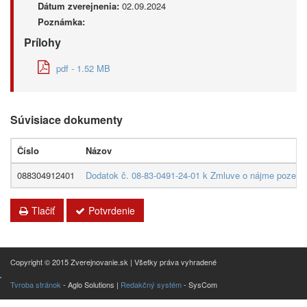
Dátum zverejnenia:
02.09.2024
Poznámka:
Prílohy
pdf - 1.52 MB
Súvisiace dokumenty
Číslo
Názov
088304912401
Dodatok č. 08-83-0491-24-01 k Zmluve o nájme pozemk
Tlačiť
Potvrdenie
Copyright © 2015 Zverejnovanie.sk | Všetky práva vyhradené
Tvroba stránok
- Aglo Solutions |
Redakčný systém
- SysCom