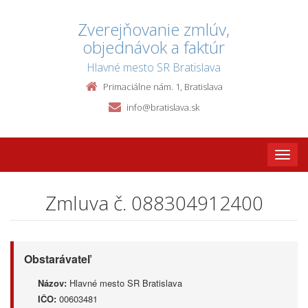
Zverejňovanie zmlúv,
objednávok a faktúr
Hlavné mesto SR Bratislava
Primaciálne nám. 1, Bratislava
info@bratislava.sk
Toggle
naviga
Zmluva č. 088304912400
Obstarávateľ
Názov:
Hlavné mesto SR Bratislava
IČO:
00603481