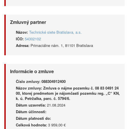
Zmluvný partner
Názov:
Technické siete Bratislava, a.s.
IČO:
54302102
Adresa:
Primaciálne nám. 1, 81101 Bratislava
Informácie o zmluve
Číslo zmluvy:
088304912400
Názov zmluvy:
Zmluva o nájme pozemku č. 08 83 0491 24
00, ktorej predmetom je nájomčasti pozemku reg. „C“ KN,
k. ú. Petržalka, parc. č. 5794/6.
Dátum uzavretia:
21.08.2024
Dátum účinnosti:
Dátum platnosti do:
Celková hodnota:
3 959,00 €