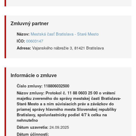
Zmluvný partner
Názov:
Mestská časť Bratislava - Staré Mesto
IČO:
00603147
Adresa:
Vajanského nábrežie 3, 81421 Bratislava
Informácie o zmluve
Číslo zmluvy:
118806032500
Názov zmluvy:
Protokol č. 11 88 0603 25 00 o vrátení
majetku zvereného do správy mestskej časti Bratislava-
Staré Mesto a s ním súvisiacich práv a záväzkov do
priamej správy hlavného mesta Slovenskej republiky
Bratislavy, spoluvlastnícky podiel 4/7 k celku na
nehnuteľno
Dátum uzavretia:
24.09.2025
Dátum účinnosti: