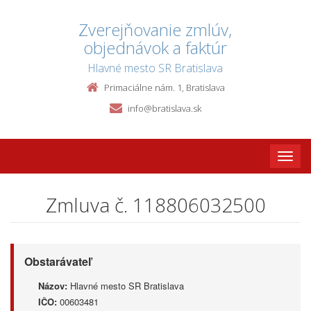
Zverejňovanie zmlúv,
objednávok a faktúr
Hlavné mesto SR Bratislava
Primaciálne nám. 1, Bratislava
info@bratislava.sk
Toggle
naviga
Zmluva č. 118806032500
Obstarávateľ
Názov:
Hlavné mesto SR Bratislava
IČO:
00603481