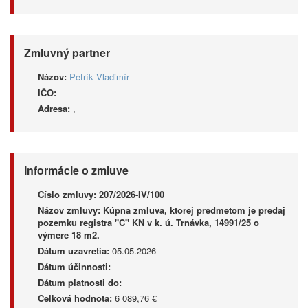
Zmluvný partner
Názov:
Petrík Vladimír
IČO:
Adresa:
,
Informácie o zmluve
Číslo zmluvy:
207/2026-IV/100
Názov zmluvy:
Kúpna zmluva, ktorej predmetom je predaj
pozemku registra "C" KN v k. ú. Trnávka, 14991/25 o
výmere 18 m2.
Dátum uzavretia:
05.05.2026
Dátum účinnosti:
Dátum platnosti do:
Celková hodnota:
6 089,76 €