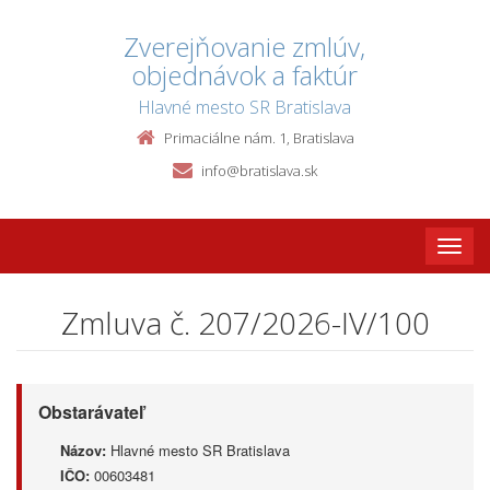
Zverejňovanie zmlúv,
objednávok a faktúr
Hlavné mesto SR Bratislava
Primaciálne nám. 1, Bratislava
info@bratislava.sk
Toggle
naviga
Zmluva č. 207/2026-IV/100
Obstarávateľ
Názov:
Hlavné mesto SR Bratislava
IČO:
00603481