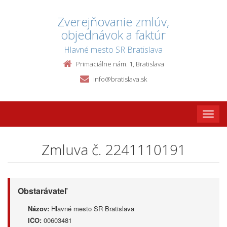
Zverejňovanie zmlúv,
objednávok a faktúr
Hlavné mesto SR Bratislava
Primaciálne nám. 1, Bratislava
info@bratislava.sk
Toggle
naviga
Zmluva č. 2241110191
Obstarávateľ
Názov:
Hlavné mesto SR Bratislava
IČO:
00603481