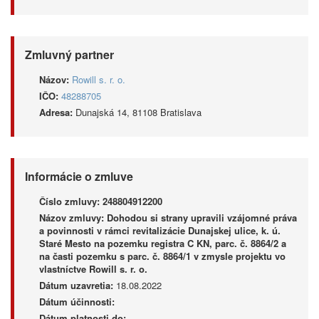
Zmluvný partner
Názov:
Rowill s. r. o.
IČO:
48288705
Adresa:
Dunajská 14, 81108 Bratislava
Informácie o zmluve
Číslo zmluvy:
248804912200
Názov zmluvy:
Dohodou si strany upravili vzájomné práva
a povinnosti v rámci revitalizácie Dunajskej ulice, k. ú.
Staré Mesto na pozemku registra C KN, parc. č. 8864/2 a
na časti pozemku s parc. č. 8864/1 v zmysle projektu vo
vlastníctve Rowill s. r. o.
Dátum uzavretia:
18.08.2022
Dátum účinnosti:
Dátum platnosti do: