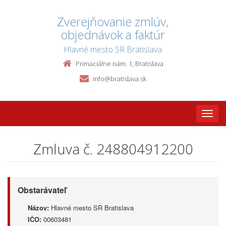
Zverejňovanie zmlúv,
objednávok a faktúr
Hlavné mesto SR Bratislava
Primaciálne nám. 1, Bratislava
info@bratislava.sk
Toggle
naviga
Zmluva č. 248804912200
Obstarávateľ
Názov:
Hlavné mesto SR Bratislava
IČO:
00603481