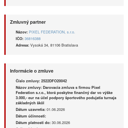
Zmluvný partner
Názov:
PIXEL FEDERATION, s.r.o.
IČO:
36816388
Adresa:
Vysoká 34, 81106 Bratislava
Informácie o zmluve
Číslo zmluvy:
2522DFO20042
Názov zmluvy:
Darovacia zmluva s firmou Pixel
Federation s.r.o., ktorá poskytne finančný dar vo výške
3.000,- eur na účel podpory športového podujatia turnaja
základných škôl
Dátum uzavretia:
01.06.2026
Dátum účinnosti:
Dátum platnosti do:
30.06.2026