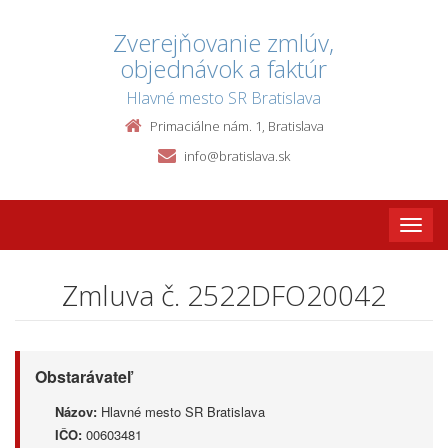
Zverejňovanie zmlúv,
objednávok a faktúr
Hlavné mesto SR Bratislava
Primaciálne nám. 1, Bratislava
info@bratislava.sk
Toggle
naviga
Zmluva č. 2522DFO20042
Obstarávateľ
Názov:
Hlavné mesto SR Bratislava
IČO:
00603481