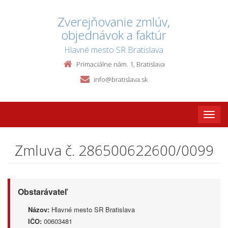
Zverejňovanie zmlúv,
objednávok a faktúr
Hlavné mesto SR Bratislava
Primaciálne nám. 1, Bratislava
info@bratislava.sk
Toggle
naviga
Zmluva č. 286500622600/0099
Obstarávateľ
Názov:
Hlavné mesto SR Bratislava
IČO:
00603481