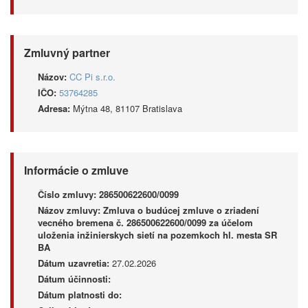
Zmluvný partner
Názov:
CC Pi s.r.o.
IČO:
53764285
Adresa:
Mýtna 48, 81107 Bratislava
Informácie o zmluve
Číslo zmluvy:
286500622600/0099
Názov zmluvy:
Zmluva o budúcej zmluve o zriadení
vecného bremena č. 286500622600/0099 za účelom
uloženia inžinierskych sietí na pozemkoch hl. mesta SR
BA
Dátum uzavretia:
27.02.2026
Dátum účinnosti:
Dátum platnosti do: