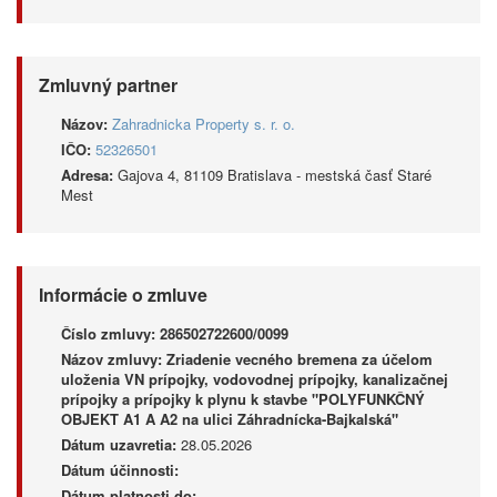
Zmluvný partner
Názov:
Zahradnicka Property s. r. o.
IČO:
52326501
Adresa:
Gajova 4, 81109 Bratislava - mestská časť Staré
Mest
Informácie o zmluve
Číslo zmluvy:
286502722600/0099
Názov zmluvy:
Zriadenie vecného bremena za účelom
uloženia VN prípojky, vodovodnej prípojky, kanalizačnej
prípojky a prípojky k plynu k stavbe "POLYFUNKČNÝ
OBJEKT A1 A A2 na ulici Záhradnícka-Bajkalská"
Dátum uzavretia:
28.05.2026
Dátum účinnosti:
Dátum platnosti do: