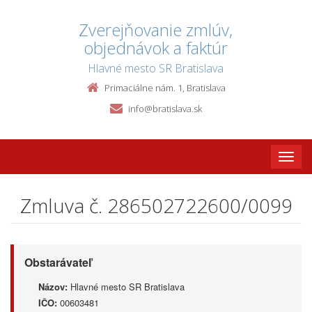
Zverejňovanie zmlúv,
objednávok a faktúr
Hlavné mesto SR Bratislava
Primaciálne nám. 1, Bratislava
info@bratislava.sk
Toggle
naviga
Zmluva č. 286502722600/0099
Obstarávateľ
Názov:
Hlavné mesto SR Bratislava
IČO:
00603481