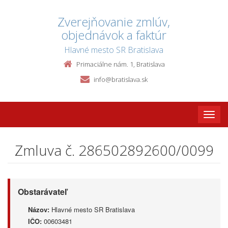
Zverejňovanie zmlúv,
objednávok a faktúr
Hlavné mesto SR Bratislava
Primaciálne nám. 1, Bratislava
info@bratislava.sk
Toggle
naviga
Zmluva č. 286502892600/0099
Obstarávateľ
Názov:
Hlavné mesto SR Bratislava
IČO:
00603481