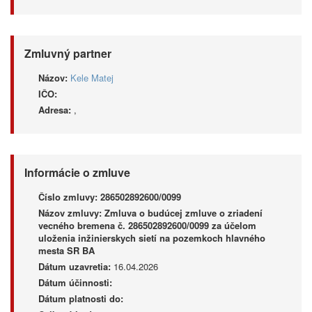
Zmluvný partner
Názov:
Kele Matej
IČO:
Adresa:
,
Informácie o zmluve
Číslo zmluvy:
286502892600/0099
Názov zmluvy:
Zmluva o budúcej zmluve o zriadení
vecného bremena č. 286502892600/0099 za účelom
uloženia inžinierskych sietí na pozemkoch hlavného
mesta SR BA
Dátum uzavretia:
16.04.2026
Dátum účinnosti:
Dátum platnosti do: