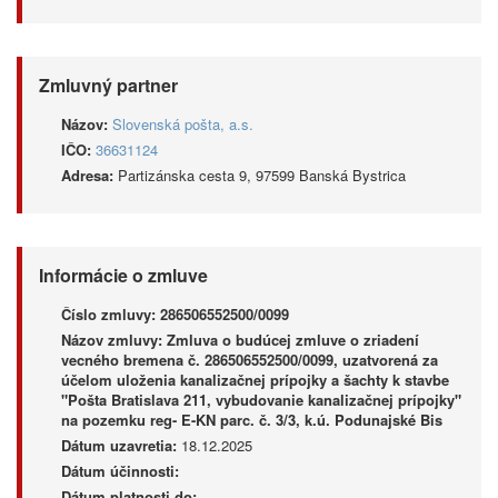
Zmluvný partner
Názov:
Slovenská pošta, a.s.
IČO:
36631124
Adresa:
Partizánska cesta 9, 97599 Banská Bystrica
Informácie o zmluve
Číslo zmluvy:
286506552500/0099
Názov zmluvy:
Zmluva o budúcej zmluve o zriadení
vecného bremena č. 286506552500/0099, uzatvorená za
účelom uloženia kanalizačnej prípojky a šachty k stavbe
"Pošta Bratislava 211, vybudovanie kanalizačnej prípojky"
na pozemku reg- E-KN parc. č. 3/3, k.ú. Podunajské Bis
Dátum uzavretia:
18.12.2025
Dátum účinnosti:
Dátum platnosti do: