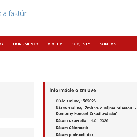
 a faktúr
KY
DOKUMENTY
ARCHÍV
SUBJEKTY
KONTAKT
Informácie o zmluve
Číslo zmluvy:
562026
Názov zmluvy:
Zmluva o nájme priestoru -
Komorný koncert Zrkadlová sieň
Dátum uzavretia:
14.04.2026
Dátum účinnosti:
Dátum platnosti do: