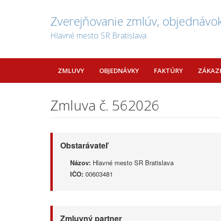
Zverejňovanie zmlúv, objednávok
Hlavné mesto SR Bratislava
ZMLUVY
OBJEDNÁVKY
FAKTÚRY
ZÁKAZ
Zmluva č. 562026
Obstarávateľ
Názov:
Hlavné mesto SR Bratislava
IČO:
00603481
Zmluvný partner