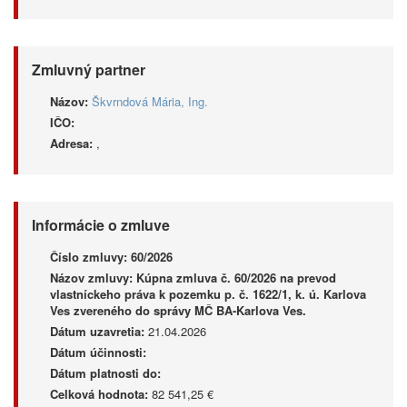
Zmluvný partner
Názov:
Škvrndová Mária, Ing.
IČO:
Adresa:
,
Informácie o zmluve
Číslo zmluvy:
60/2026
Názov zmluvy:
Kúpna zmluva č. 60/2026 na prevod
vlastníckeho práva k pozemku p. č. 1622/1, k. ú. Karlova
Ves zvereného do správy MČ BA-Karlova Ves.
Dátum uzavretia:
21.04.2026
Dátum účinnosti:
Dátum platnosti do:
Celková hodnota:
82 541,25 €