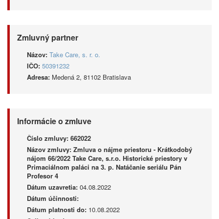
Zmluvný partner
Názov:
Take Care, s. r. o.
IČO:
50391232
Adresa:
Medená 2, 81102 Bratislava
Informácie o zmluve
Číslo zmluvy:
662022
Názov zmluvy:
Zmluva o nájme priestoru - Krátkodobý
nájom 66/2022 Take Care, s.r.o. Historické priestory v
Primaciálnom paláci na 3. p. Natáčanie seriálu Pán
Profesor 4
Dátum uzavretia:
04.08.2022
Dátum účinnosti:
Dátum platnosti do:
10.08.2022