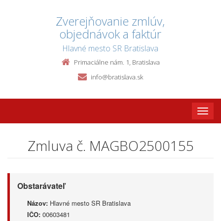
Zverejňovanie zmlúv,
objednávok a faktúr
Hlavné mesto SR Bratislava
Primaciálne nám. 1, Bratislava
info@bratislava.sk
Toggle
naviga
Zmluva č. MAGBO2500155
Obstarávateľ
Názov:
Hlavné mesto SR Bratislava
IČO:
00603481