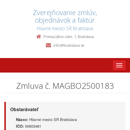
Zverejňovanie zmlúv,
objednávok a faktúr
Hlavné mesto SR Bratislava
Primaciálne nám. 1, Bratislava
info@bratislava.sk
Toggle
naviga
Zmluva č. MAGBO2500183
Obstarávateľ
Názov:
Hlavné mesto SR Bratislava
IČO:
00603481