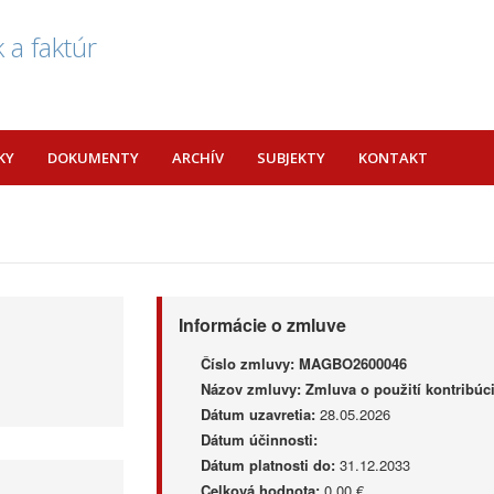
 a faktúr
KY
DOKUMENTY
ARCHÍV
SUBJEKTY
KONTAKT
Informácie o zmluve
Číslo zmluvy:
MAGBO2600046
Názov zmluvy:
Zmluva o použití kontribúci
Dátum uzavretia:
28.05.2026
Dátum účinnosti:
Dátum platnosti do:
31.12.2033
Celková hodnota:
0,00 €