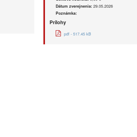
Dátum zverejnenia:
29.05.2026
Poznámka:
Prílohy
pdf - 517.45 kB