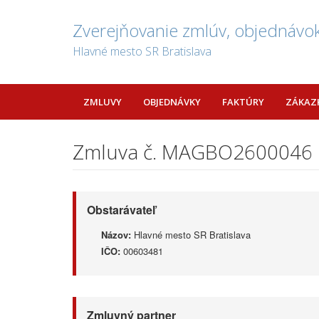
Zverejňovanie zmlúv, objednávok
Hlavné mesto SR Bratislava
ZMLUVY
OBJEDNÁVKY
FAKTÚRY
ZÁKAZ
Zmluva č. MAGBO2600046
Obstarávateľ
Názov:
Hlavné mesto SR Bratislava
IČO:
00603481
Zmluvný partner