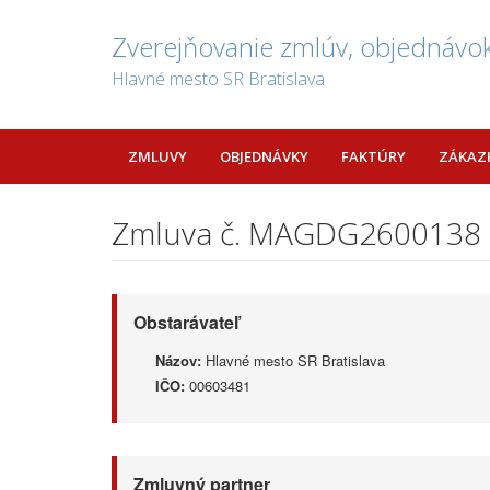
Zverejňovanie zmlúv, objednávok
Hlavné mesto SR Bratislava
ZMLUVY
OBJEDNÁVKY
FAKTÚRY
ZÁKAZ
Zmluva č. MAGDG2600138
Obstarávateľ
Názov:
Hlavné mesto SR Bratislava
IČO:
00603481
Zmluvný partner