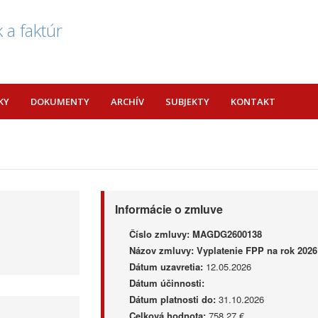
 a faktúr
KY
DOKUMENTY
ARCHÍV
SUBJEKTY
KONTAKT
Informácie o zmluve
Číslo zmluvy:
MAGDG2600138
Názov zmluvy:
Vyplatenie FPP na rok 2026 
Dátum uzavretia:
12.05.2026
Dátum účinnosti:
Dátum platnosti do:
31.10.2026
Celková hodnota:
758,27 €