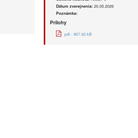
Dátum zverejnenia:
20.05.2026
Poznámka:
Prílohy
pdf - 857.92 kB