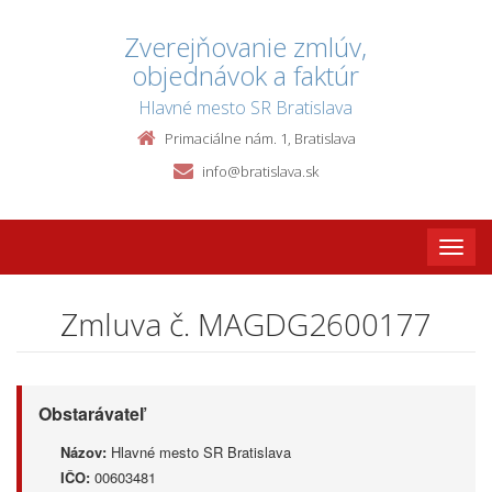
Zverejňovanie zmlúv,
objednávok a faktúr
Hlavné mesto SR Bratislava
Primaciálne nám. 1, Bratislava
info@bratislava.sk
Toggle
naviga
Zmluva č. MAGDG2600177
Obstarávateľ
Názov:
Hlavné mesto SR Bratislava
IČO:
00603481