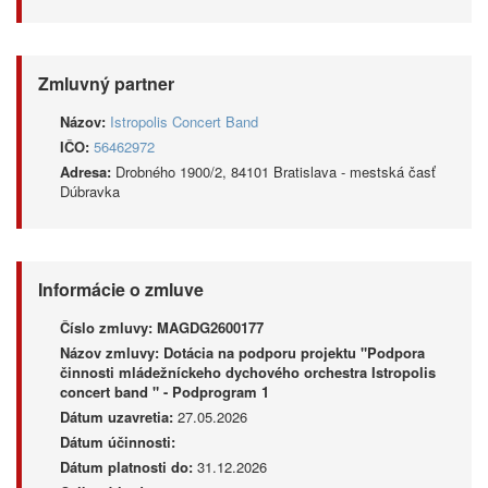
Zmluvný partner
Názov:
Istropolis Concert Band
IČO:
56462972
Adresa:
Drobného 1900/2, 84101 Bratislava - mestská časť
Dúbravka
Informácie o zmluve
Číslo zmluvy:
MAGDG2600177
Názov zmluvy:
Dotácia na podporu projektu "Podpora
činnosti mládežníckeho dychového orchestra Istropolis
concert band " - Podprogram 1
Dátum uzavretia:
27.05.2026
Dátum účinnosti:
Dátum platnosti do:
31.12.2026