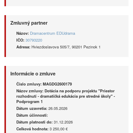
Zmluvný partner
Názov:
Dramacentrum EDUdrama
IČO:
30793220
Adresa:
Hviezdoslavova 505/7, 90201 Pezinok 1
Informácie o zmluve
Číslo zmluvy:
MAGDG2600179
Názov zmluvy:
Dotácia na podporu projektu "Priestor
rozhodnutí - dramatičká edukácia pre stredné školy" -
Podprogram 1
Dátum uzavretia:
26.05.2026
Dátum účinnosti:
Dátum platnosti do:
31.12.2026
Celková hodnota:
3 250,00 €