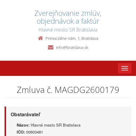
Zverejňovanie zmlúv,
objednávok a faktúr
Hlavné mesto SR Bratislava
Primaciálne nám. 1, Bratislava
info@bratislava.sk
Toggle
naviga
Zmluva č. MAGDG2600179
Obstarávateľ
Názov:
Hlavné mesto SR Bratislava
IČO:
00603481