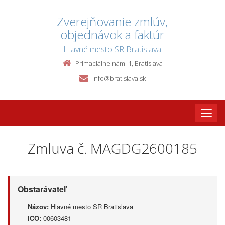
Zverejňovanie zmlúv,
objednávok a faktúr
Hlavné mesto SR Bratislava
Primaciálne nám. 1, Bratislava
info@bratislava.sk
Toggle
naviga
Zmluva č. MAGDG2600185
Obstarávateľ
Názov:
Hlavné mesto SR Bratislava
IČO:
00603481