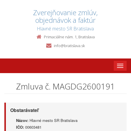
Zverejňovanie zmlúv,
objednávok a faktúr
Hlavné mesto SR Bratislava
Primaciálne nám. 1, Bratislava
info@bratislava.sk
Toggle
naviga
Zmluva č. MAGDG2600191
Obstarávateľ
Názov:
Hlavné mesto SR Bratislava
IČO:
00603481