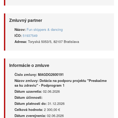
Zmluvný partner
Názov:
Fun skippers & dancing
IČO:
51937549
Adresa:
Toryská 5053/5, 82107 Bratislava
Informácie o zmluve
Číslo zmluvy:
MAGDG2600191
Názov zmluvy:
Dotácia na podporu projektu "Preskačme
sa ku zdraviu" - Podprogram 1
Dátum uzavretia:
02.06.2026
Dátum účinnosti:
Dátum platnosti do:
31.12.2026
Celková hodnota:
2 300,00 €
Dátum zverejnenia:
02.06.2026