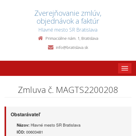
Zverejňovanie zmlúv,
objednávok a faktúr
Hlavné mesto SR Bratislava
Primaciálne nám. 1, Bratislava
info@bratislava.sk
Toggle
naviga
Zmluva č. MAGTS2200208
Obstarávateľ
Názov:
Hlavné mesto SR Bratislava
IČO:
00603481