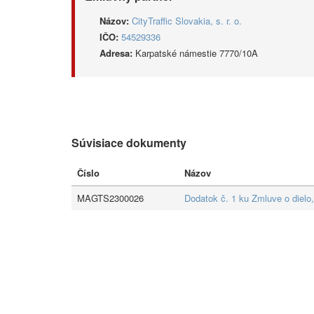
Názov:
CityTraffic Slovakia, s. r. o.
IČO:
54529336
Adresa:
Karpatské námestie 7770/10A
Súvisiace dokumenty
Číslo
Názov
MAGTS2300026
Dodatok č. 1 ku Zmluve o diel