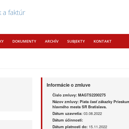
 a faktúr
KY
DOKUMENTY
ARCHÍV
SUBJEKTY
KONTAKT
Informácie o zmluve
Číslo zmluvy:
MAGTS2200275
Názov zmluvy:
Piata časť zákazky Priesku
hlavného mesta SR Bratislava.
Dátum uzavretia:
03.08.2022
Dátum účinnosti:
Dátum platnosti do:
15.11.2022