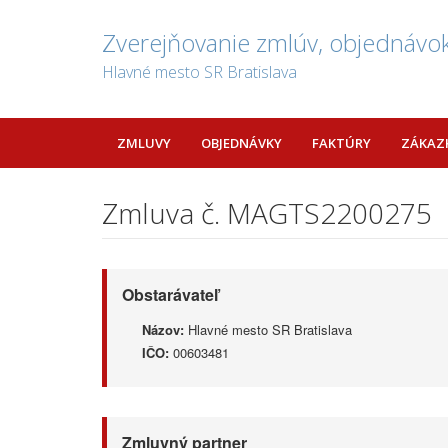
Zverejňovanie zmlúv, objednávok
Hlavné mesto SR Bratislava
ZMLUVY
OBJEDNÁVKY
FAKTÚRY
ZÁKAZ
Zmluva č. MAGTS2200275
Obstarávateľ
Názov:
Hlavné mesto SR Bratislava
IČO:
00603481
Zmluvný partner