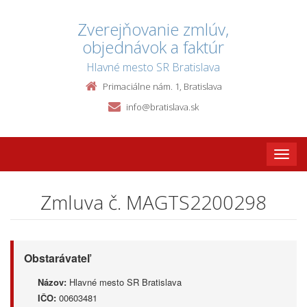
Zverejňovanie zmlúv,
objednávok a faktúr
Hlavné mesto SR Bratislava
Primaciálne nám. 1, Bratislava
info@bratislava.sk
Toggle
naviga
Zmluva č. MAGTS2200298
Obstarávateľ
Názov:
Hlavné mesto SR Bratislava
IČO:
00603481