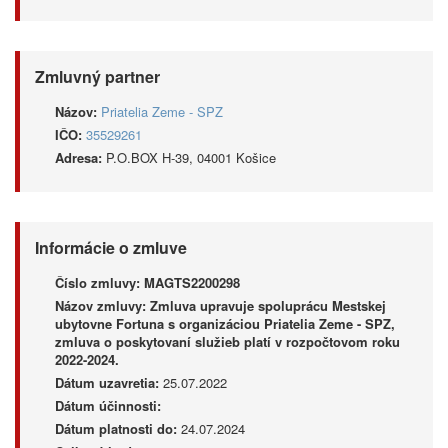
Zmluvný partner
Názov:
Priatelia Zeme - SPZ
IČO:
35529261
Adresa:
P.O.BOX H-39, 04001 Košice
Informácie o zmluve
Číslo zmluvy:
MAGTS2200298
Názov zmluvy:
Zmluva upravuje spoluprácu Mestskej
ubytovne Fortuna s organizáciou Priatelia Zeme - SPZ,
zmluva o poskytovaní služieb platí v rozpočtovom roku
2022-2024.
Dátum uzavretia:
25.07.2022
Dátum účinnosti:
Dátum platnosti do:
24.07.2024