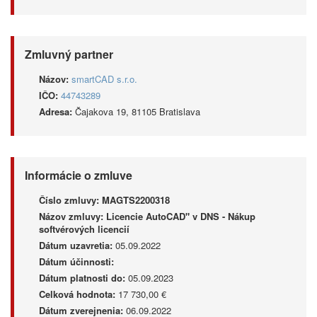
Zmluvný partner
Názov:
smartCAD s.r.o.
IČO:
44743289
Adresa:
Čajakova 19, 81105 Bratislava
Informácie o zmluve
Číslo zmluvy:
MAGTS2200318
Názov zmluvy:
Licencie AutoCAD" v DNS - Nákup
softvérových licencií
Dátum uzavretia:
05.09.2022
Dátum účinnosti:
Dátum platnosti do:
05.09.2023
Celková hodnota:
17 730,00 €
Dátum zverejnenia:
06.09.2022