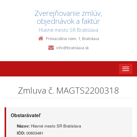
Zverejňovanie zmlúv,
objednávok a faktúr
Hlavné mesto SR Bratislava
Primaciálne nám. 1, Bratislava
info@bratislava.sk
Toggle
naviga
Zmluva č. MAGTS2200318
Obstarávateľ
Názov:
Hlavné mesto SR Bratislava
IČO:
00603481