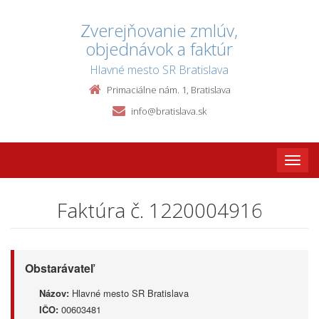
Zverejňovanie zmlúv,
objednávok a faktúr
Hlavné mesto SR Bratislava
Primaciálne nám. 1, Bratislava
info@bratislava.sk
Toggle
naviga
Faktúra č. 1220004916
Obstarávateľ
Názov:
Hlavné mesto SR Bratislava
IČO:
00603481