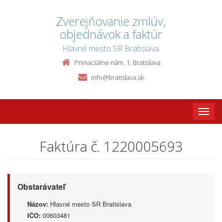
Zverejňovanie zmlúv,
objednávok a faktúr
Hlavné mesto SR Bratislava
Primaciálne nám. 1, Bratislava
info@bratislava.sk
Toggle
naviga
Faktúra č. 1220005693
Obstarávateľ
Názov:
Hlavné mesto SR Bratislava
IČO:
00603481