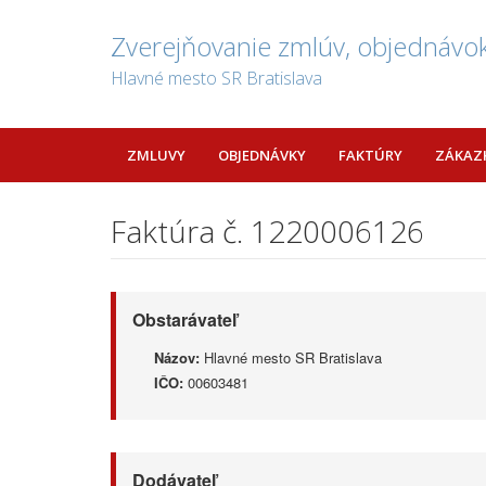
Zverejňovanie zmlúv, objednávok
Hlavné mesto SR Bratislava
ZMLUVY
OBJEDNÁVKY
FAKTÚRY
ZÁKAZ
Faktúra č. 1220006126
Obstarávateľ
Názov:
Hlavné mesto SR Bratislava
IČO:
00603481
Dodávateľ