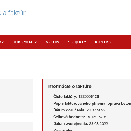
 a faktúr
KY
DOKUMENTY
ARCHÍV
SUBJEKTY
KONTAKT
Informácie o faktúre
Číslo faktúry:
1220006126
Popis fakturovaného plnenia:
oprava betón
Dátum doručenia:
28.07.2022
Celková hodnota:
15 159,67 €
Dátum zverejnenia:
23.08.2022
Poznámka: