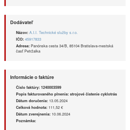
Dodávateľ
Názov:
A.I.I. Technické služby s.r.o.
IČO:
45917833
Adresa:
Panónska cesta 34/B, 85104 Bratislava-mestská
časť Petržalka
Informácie o faktúre
Číslo faktúry:
1240003599
Popis fakturovaného plnenia:
strojové čistenie cyklotrás
Dátum doručenia:
13.05.2024
Celková hodnota:
111,52 €
Dátum zverejnenia:
10.06.2024
Poznámka: