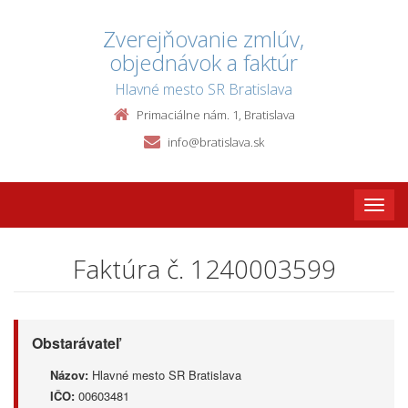
Zverejňovanie zmlúv,
objednávok a faktúr
Hlavné mesto SR Bratislava
Primaciálne nám. 1, Bratislava
info@bratislava.sk
Toggle
naviga
Faktúra č. 1240003599
Obstarávateľ
Názov:
Hlavné mesto SR Bratislava
IČO:
00603481