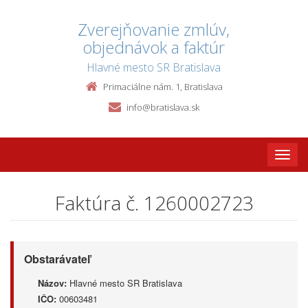
Zverejňovanie zmlúv,
objednávok a faktúr
Hlavné mesto SR Bratislava
Primaciálne nám. 1, Bratislava
info@bratislava.sk
Toggle
naviga
Faktúra č. 1260002723
Obstarávateľ
Názov:
Hlavné mesto SR Bratislava
IČO:
00603481