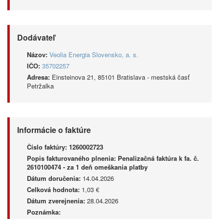
Dodávateľ
Názov:
Veolia Energia Slovensko, a. s.
IČO:
35702257
Adresa:
Einsteinova 21, 85101 Bratislava - mestská časť
Petržalka
Informácie o faktúre
Číslo faktúry:
1260002723
Popis fakturovaného plnenia:
Penalizačná faktúra k fa. č.
2610100474 - za 1 deň omeškania platby
Dátum doručenia:
14.04.2026
Celková hodnota:
1,03 €
Dátum zverejnenia:
28.04.2026
Poznámka: