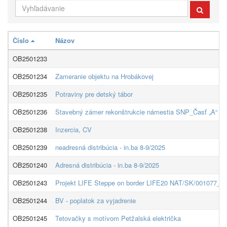
Číslo
Názov
OB2501233
OB2501234
Zameranie objektu na Hrobákovej
OB2501235
Potraviny pre detský tábor
OB2501236
Stavebný zámer rekonštrukcie námestia SNP_Časť „A“
OB2501238
Inzercia, CV
OB2501239
neadresná distribúcia - in.ba 8-9/2025
OB2501240
Adresná distribúcia - in.ba 8-9/2025
OB2501243
Projekt LIFE Steppe on border LIFE20 NAT/SK/001077_drev
OB2501244
BV - poplatok za vyjadrenie
OB2501245
Tetovačky s motívom Petžalská električka