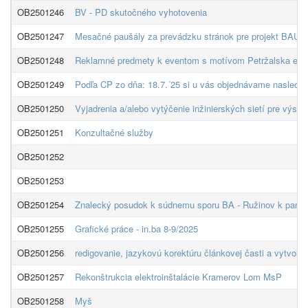
OB2501246
BV - PD skutočného vyhotovenia
OB2501247
Mesačné paušály za prevádzku stránok pre projekt BAUM
OB2501248
Reklamné predmety k eventom s motívom Petržalska elek
OB2501249
Podľa CP zo dňa: 18.7.´25 si u vás objednávame nasledo
OB2501250
Vyjadrenia a/alebo vytýčenie inžinierských sietí pre výsa
OB2501251
Konzultačné služby
OB2501252
OB2501253
OB2501254
Znalecký posudok k súdnemu sporu BA - Ružinov k parce
OB2501255
Grafické práce - in.ba 8-9/2025
OB2501256
redigovanie, jazykovú korektúru článkovej časti a vytvore
OB2501257
Rekonštrukcia elektroinštalácie Kramerov Lom MsP
OB2501258
Myš