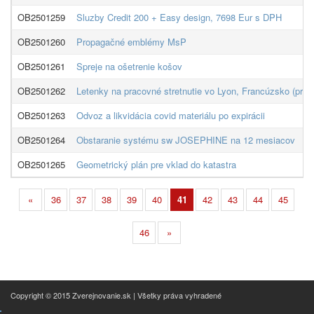
OB2501259
Sluzby Credit 200 + Easy design, 7698 Eur s DPH
OB2501260
Propagačné emblémy MsP
OB2501261
Spreje na ošetrenie košov
OB2501262
Letenky na pracovné stretnutie vo Lyon, Francúzsko (proj
OB2501263
Odvoz a likvidácia covid materiálu po expirácii
OB2501264
Obstaranie systému sw JOSEPHINE na 12 mesiacov
OB2501265
Geometrický plán pre vklad do katastra
«
36
37
38
39
40
41
42
43
44
45
46
»
Copyright © 2015 Zverejnovanie.sk | Všetky práva vyhradené